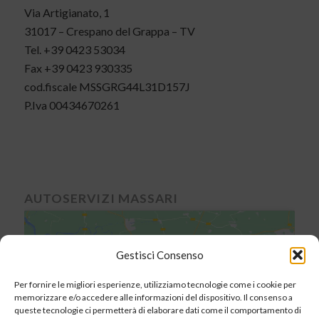
Via Artigianato, 1
31017 – Crespano del Grappa – TV
Tel. +39 0423 53034
Fax +39 0423 930335
cod.fiscale MSSGRG44L31D157J
P.Iva 00434670261
AUTOSERVIZI MASSARI
Gestisci Consenso
Fai clic su "Accetto" per abilitare Google
Per fornire le migliori esperienze, utilizziamo tecnologie come i cookie per
maps
memorizzare e/o accedere alle informazioni del dispositivo. Il consenso a
queste tecnologie ci permetterà di elaborare dati come il comportamento di
Cookie Policy